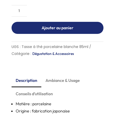
quantité
de
Tasse
Ajouter au panier
à
thé
porcelaine
UGS :
Tasse à thé porcelaine blanche 85ml
blanche
Catégorie :
Dégustation & Accessoires
85
ml
Description
Ambiance & Usage
Conseils d’utilisation
Matière : porcelaine
Origine : fabrication japonaise