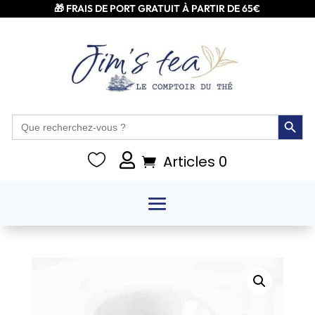
🎁 FRAIS DE PORT GRATUIT À PARTIR DE 65€
Search Button
Search
for:


Articles 0